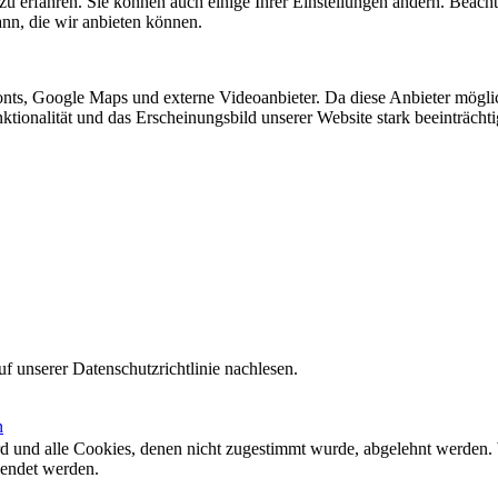
zu erfahren. Sie können auch einige Ihrer Einstellungen ändern. Beac
ann, die wir anbieten können.
nts, Google Maps und externe Videoanbieter. Da diese Anbieter mögl
Funktionalität und das Erscheinungsbild unserer Website stark beeinträ
f unserer Datenschutzrichtlinie nachlesen.
n
ird und alle Cookies, denen nicht zugestimmt wurde, abgelehnt werden. 
lendet werden.